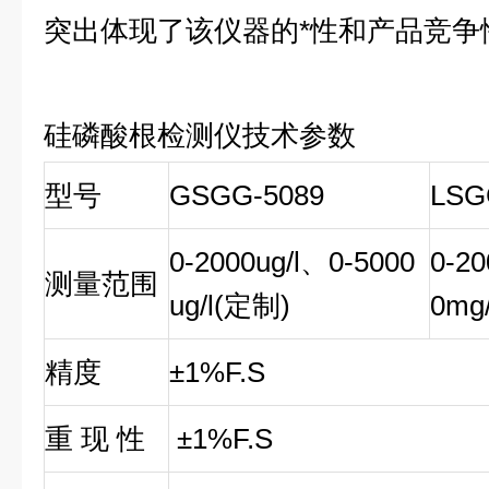
突出体现了该仪器的*性和产品竞争
硅磷酸根检测仪技术参数
型号
GSGG-5089
LSG
0-2000ug/l、0-5000
0-20
测量范围
ug/l(定制)
0mg
精度
±1%F.S
重 现 性
±1%F.S